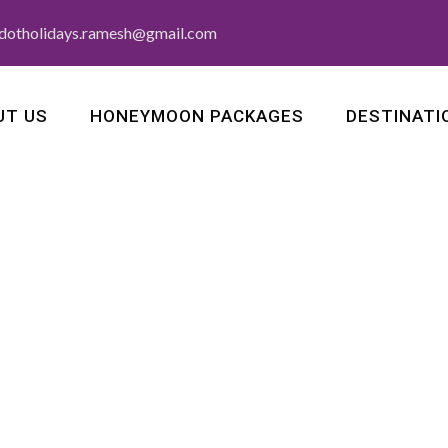
dotholidays.ramesh@gmail.com
UT US
HONEYMOON PACKAGES
DESTINATI