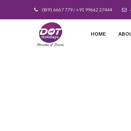
0891 6667 779 / +91 99662 27444
HOME
ABO
Tag
Backpack